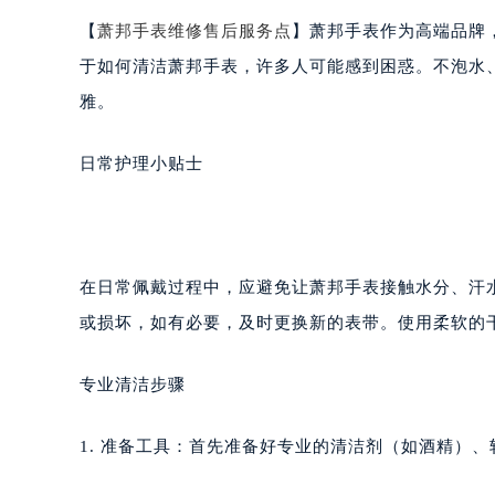
金华市金东区东市南街777号金华万达
【
萧邦手表维修售后服务点
】萧邦手表作为高端品牌
绍兴市越城区胜利东路379号世茂天
于如何清洁萧邦手表，许多人可能感到困惑。不泡水
嘉兴市南湖区广益路705号嘉兴世界贸
雅。
南昌市红谷滩新区红谷中大道998号
济南市历下区经十路11111号华润中
日常护理小贴士
广州市天河区天河路230号万菱汇国
广州市越秀区环市东路371-375号
深圳市罗湖区深南东路5001号华润大
惠州市惠城区江北文昌一路7号华贸大
在日常佩戴过程中，应避免让萧邦手表接触水分、汗
厦门市思明区湖滨东路95号华润大厦写
或损坏，如有必要，及时更换新的表带。使用柔软的
福州市鼓楼区五四路128-1号恒力城
成都市锦江区人民东路6号SAC东原中
专业清洁步骤
重庆市江北区观音桥步行街2号融恒时
长沙市芙蓉区定王台街道建湘路393
1. 准备工具：首先准备好专业的清洁剂（如酒精）
郑州市二七区铭功路10号华润大厦写字
太原市迎泽区解放路15号亨得利名