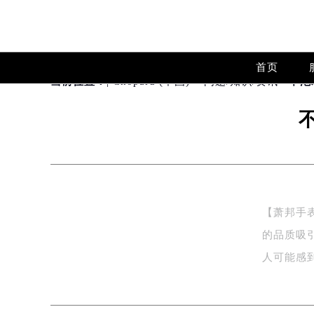
2026年8月萧邦全国官方售后客户服务热线
站点公告>
萧邦官方全国统一服务热线400-88
2026年8月萧邦售后服务中心最新网
首页
北京市朝阳区建国门外大街甲6号华熙
当前位置：
| Chopard (中国)
>
问题/知识/资讯
> 不
北京市东城区东长安街1号东方广场写
知识/资讯
天津市和平区赤峰道136号天津国际金
上海市徐汇区虹桥路3号港汇中心写字楼
上海市黄浦区南京东路299号宏伊国
南京市秦淮区中山南路1号（新街口）
常州市新北区龙锦路1590号现代传媒
徐州市鼓楼区淮海东路29号苏宁广场I
【萧邦手
扬州市邗江区国展路29号星耀天地写字
的品质吸
盐城市盐都区世纪大道5号盐城金融城写
人可能感
泰州市海陵区永定东路399号置地商
何…
宁波市江北区大闸南路500号来福士广
杭州市上城区钱江路1366号华润大厦