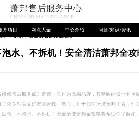
：400-885-0231
萧邦售后服务中心
萧邦售后维修中心
5-0231，服务覆盖中国大陆、香港、澳门、台湾全部区域（非大陆需
CHOPARD MAINTENANCE
点地址：
萧邦维修保养服务
服务项目
网点大全
中心介绍
问题/知识/资讯
国际中心写字楼D座11层1102室（北京总部）（需提前预约）
泡水、不拆机！安全清洁萧邦全攻略
欢迎使用萧邦维修售后服务中心！
字楼W3座6层602室（需提前预约）
中心介绍
融中心写字楼26层2603室（需提前预约）
不泡水、不拆机！安全清洁萧邦全攻
2座37层3705室（需提前预约）
际广场写字楼8层806室（需提前预约）
南京中心写字楼22层C1-1室（需提前预约）
中心写字楼5号楼10层1008室（需提前预约）
FC国际金融中心写字楼35层3508室（需提前预约）
表维修售后服务点】萧邦手表作为高端品牌，其精致的设计和卓
楼1号楼18层1803室（需提前预约）
引了众多钟表爱好者的青睐。然而，对于如何清洁萧邦手表，许
字楼1号楼16层1604室（需提前预约）
到困惑。不泡水、不拆机！安全清洁萧邦全攻略将帮助你了解如
务中心东塔写字楼（华润万象城）17层1706室（需提前预约）
场办公楼20层2009室（需提前预约）
写字楼A座5层503-5室（需提前预约）