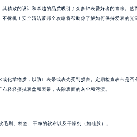
广场写字楼4号楼22层2209室（需提前预约）
，其精致的设计和卓越的品质吸引了众多钟表爱好者的青睐。然
际中心写字楼8层805室（需提前预约）
、不拆机！安全清洁萧邦全攻略将帮助你了解如何保持爱表的光
易中心写字楼A座13层1304室（需提前预约）
绿地双子塔（中央广场）A1座办公楼14层07室（需提前预约）
心写字楼（万象城）15层1508室（需提前预约）
际中心写字楼A塔7层704室（需提前预约）
世界贸易中心大厦南塔写字楼15层07室（需提前预约）
厦写字楼17层1701室（需提前预约）
厦写字楼1座30层05室（需提前预约）
水或化学物质，以防止表带或表壳受到损害。定期检查表带是否
字楼B座11层1104室（需提前预约）
干布轻轻擦拭表盘和表带，去除表面的灰尘和污渍。
写字楼15层03室（需提前预约）
心写字楼24层2406B室（需提前预约）
代广场写字楼9层902室（需提前预约）
号世茂环球金融中心写字楼（芙蓉广场）10层13室（需提前预约
、软毛刷、棉签、干净的软布以及干燥剂（如硅胶）。
楼29层2905室（需提前预约）
表服务中心（品牌授权店）3层整层（需提前预约）