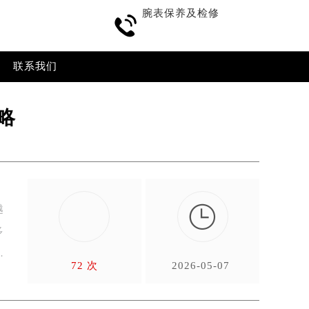
腕表保养及检修
▲

▼
400-885-0231
加拨“+86”）
联系我们
略

越
多
72 次
2026-05-07