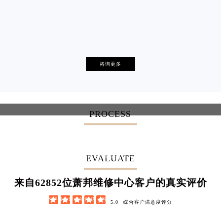
凯罗尔·切尔西
达芙妮·克劳迪娅
艾德琳·亚历桑德拉
艾莉森·安吉莉亚
资深萧邦技师
资深萧邦技师
是萧邦售后服务中心
是萧邦售后服务中心
安尼塔·阿普里尔
贝亚特·布兰奇
资深萧邦技师
资深萧邦技师
(萧邦保养中心)
(萧邦保养中心)
是萧邦售后服务中心
是萧邦售后服务中心
卡罗琳·卡桑德拉
辛迪·克莱门特
的高级技师之一
资深萧邦技师
的高级技师之一
资深萧邦技师
(萧邦保养中心)
(萧邦保养中心)
Beijing Chopard Maintain center
是萧邦售后服务中心
Shanghai Chopard Maintain center
是萧邦售后服务中心
咨询更多
的高级技师之一
资深萧邦技师
的高级技师之一
资深萧邦技师
(萧邦保养中心)
(萧邦保养中心)
Guangzhou Chopard Maintain center
是萧邦售后服务中心
Shenzhen Chopard Maintain center
是萧邦售后服务中心
的高级技师之一
的高级技师之一
(萧邦保养中心)
(萧邦保养中心)
Tianjin Chopard Maintain center
Nanjing Chopard Maintain center
的高级技师之一
的高级技师之一


Chengdu Chopard Maintain center
Beijing Chopard Maintain center
北京萧邦维修
上海萧邦维修


广州萧邦维修
深圳萧邦维修
PROCESS


天津萧邦维修
上海萧邦保养


成都萧邦维修
北京萧邦售后服务中心
武汉萧邦维修中心延保条款
我们的技术部门在维修萧邦（Chopard）作品时非常谨慎。每一次维修，我们的维修
EVALUATE
服务中心都会为您提供3年的维修保证。此保证涵盖人工费用和备件，不同于您购买
腕表时获得的武汉萧邦（Chopard）国际维修服务。
62852
来自
位萧邦维修中心客户的真实评价
任何由事故、不当处理、错误使用（撞击、碰撞、将非防水腕表置于潮湿环境等）、
修改、操作进行的维修而造成的问题，均不在此保证范围之内。





5.0
综合客户满意度评分