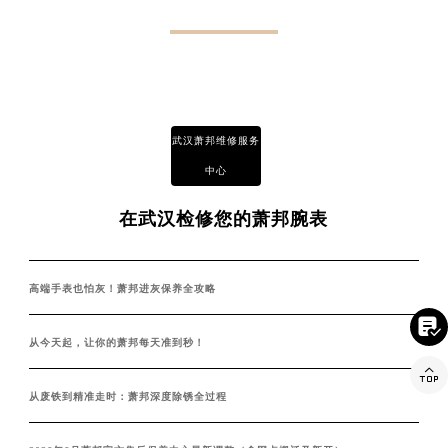
PROBLEM
武汉萧邦维修中心常见问题解答
武汉萧邦维修服务
中心
在武汉检修您的萧邦腕表
高端手表也怕灰！萧邦进灰保养全攻略

从今天起，让你的萧邦每天准到秒！

从废铁到精准走时：萧邦深度除锈全过程