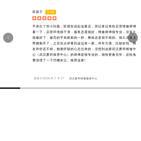
Lv6
坏孩子





手表出了些小问题，听朋友说起这家店，所以拿过来给店里维修师傅
看一下，店里环境很干净，服务态度很好，维修师傅很专业，没多久


就修好了，修完的手表跟新的一样，整体还是很不错的。很久没戴皮
带都裂开了，之后在点评看到这边有一家，停车方便，比较好找，网
友评价还不错，抱着怀疑的心态过来的，没想到这家武汉萧邦维修中
心（武汉萧邦保养中心）的师傅是很专业的，很快更换完毕，还给免
费清理了一下凹槽灰尘。推荐这家!
2026-8-7 8:17
更新于
武汉萧邦维修服务中心