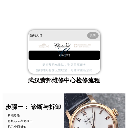
预约入口
关闭
立即预约
提前预约免排队，到店即享服务
PROCESS
预约时间有变无需取消，可随时重新预约
武汉萧邦维修中心检修流程
步骤一： 诊断与拆卸
功能诊断
将机芯从表壳移出
机芯全面拆卸