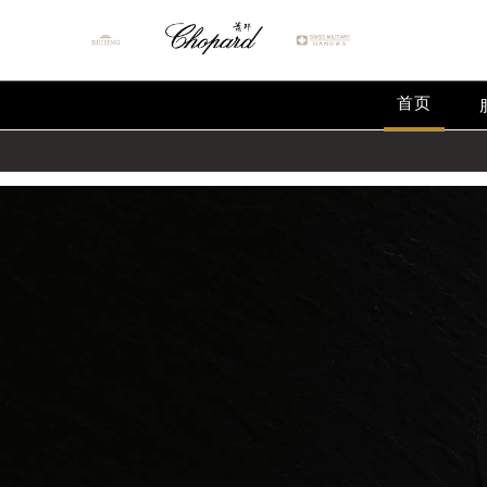
\ \
首页