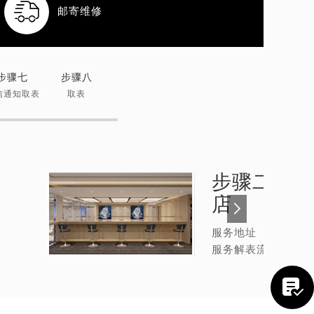

邮寄维修
步骤七
步骤八
信通知取表
取表
步骤二：
萧
店
服务地址
服务解表流程
