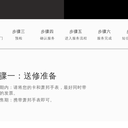
步骤三
步骤四
步骤五
步骤六
门
预检
确认服务
进入服务流程
服务完成
短
骤一：
送修准备
期内：请将您的卡和萧邦手表，最好同时带
的发票。
售期：携带萧邦手表即可。