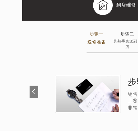

到店维修
步骤一
步骤二
萧邦手表送到
送修准备
店
步
销售
上您
非销