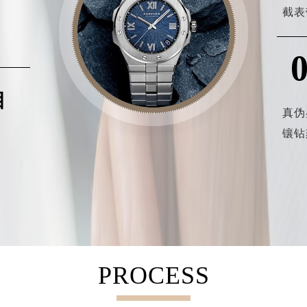
、
截表
、
目
真伪
镶钻
PROCESS