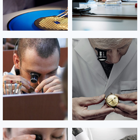


北京萧邦维修
上海萧邦维修
艾德琳·亚历桑德拉
艾莉森·安吉莉亚
资深萧邦技师
资深萧邦技师
是萧邦售后服务中心
是萧邦售后服务中心
(萧邦保养中心)
(萧邦保养中心)
的高级技师之一
的高级技师之一
Guangzhou Chopard Maintain center
Shenzhen Chopard Maintain center


广州萧邦维修
深圳萧邦维修
安尼塔·阿普里尔
贝亚特·布兰奇