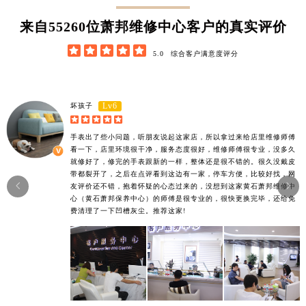
62852
来自
位萧邦维修中心客户的真实评价





5.0
综合客户满意度评分
Lv6
坏孩子





手表出了些小问题，听朋友说起这家店，所以拿过来给店里维修师傅
看一下，店里环境很干净，服务态度很好，维修师傅很专业，没多久
就修好了，修完的手表跟新的一样，整体还是很不错的。很久没戴皮
带都裂开了，之后在点评看到这边有一家，停车方便，比较好找，网


友评价还不错，抱着怀疑的心态过来的，没想到这家黄石萧邦维修中
心（黄石萧邦保养中心）的师傅是很专业的，很快更换完毕，还给免
费清理了一下凹槽灰尘。推荐这家!