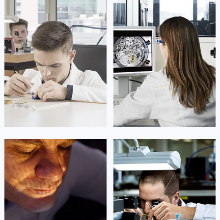
凯罗尔·切尔西
达芙妮·克劳迪娅
资深萧邦技师
资深萧邦技师
是萧邦售后服务中心
是萧邦售后服务中心
(萧邦保养中心)
(萧邦保养中心)
的高级技师之一
的高级技师之一
Beijing Chopard Maintain center
Shanghai Chopard Maintain center